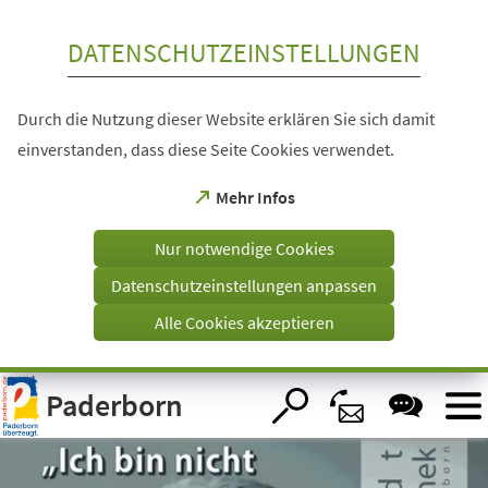
Inhalt anspringen
DATENSCHUTZEINSTELLUNGEN
Durch die Nutzung dieser Website erklären Sie sich damit
einverstanden, dass diese Seite Cookies verwendet.
(Öffnet
Mehr Infos
in
einem
Nur notwendige Cookies
neuen
Tab)
Datenschutzeinstellungen anpassen
Alle Cookies akzeptieren
Visuelle
Paderborn
Assistenzsoftware
öffnen.