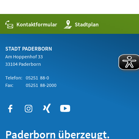
Kontaktformular
(Öffnet
Stadtplan
in
einem
neuen
Tab)
STADT PADERBORN
Am Hoppenhof 33
33104 Paderborn
Telefon:
05251 88-0
Fax:
05251 88-2000
Paderborn überzeugt.