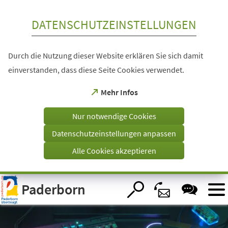
Inhalt anspringen
DATENSCHUTZEINSTELLUNGEN
Durch die Nutzung dieser Website erklären Sie sich damit
einverstanden, dass diese Seite Cookies verwendet.
(Öffnet
Mehr Infos
in
einem
Nur notwendige Cookies
neuen
Tab)
Datenschutzeinstellungen anpassen
Alle Cookies akzeptieren
Visuelle
Paderborn
Assistenzsoftware
öffnen.