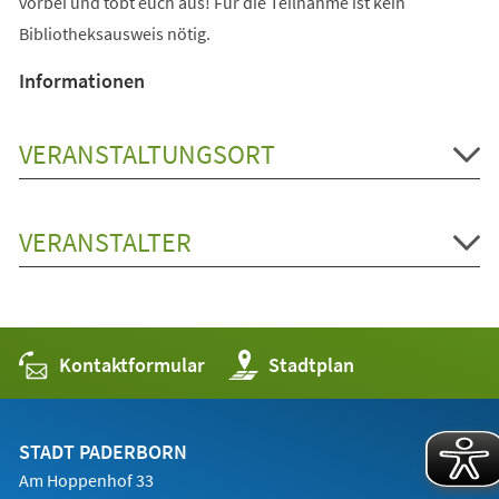
vorbei und tobt euch aus! Für die Teilnahme ist kein
Bibliotheksausweis nötig.
Informationen
VERANSTALTUNGSORT
VERANSTALTER
Kontaktformular
(Öffnet
Stadtplan
in
einem
neuen
Tab)
STADT PADERBORN
Am Hoppenhof 33