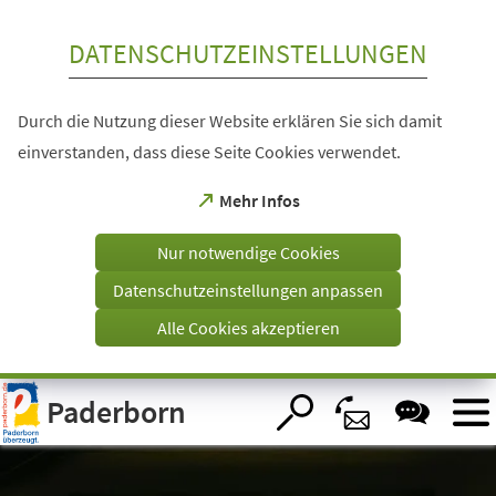
Inhalt anspringen
DATENSCHUTZEINSTELLUNGEN
Durch die Nutzung dieser Website erklären Sie sich damit
einverstanden, dass diese Seite Cookies verwendet.
(Öffnet
Mehr Infos
in
einem
Nur notwendige Cookies
neuen
Tab)
Datenschutzeinstellungen anpassen
Alle Cookies akzeptieren
Visuelle
Paderborn
Assistenzsoftware
öffnen.