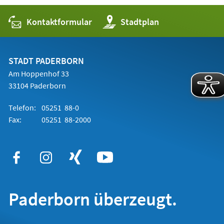
Kontaktformular
(Öffnet
Stadtplan
in
einem
neuen
Tab)
STADT PADERBORN
Am Hoppenhof 33
33104 Paderborn
Telefon:
05251 88-0
Fax:
05251 88-2000
Paderborn überzeugt.