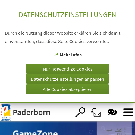
Inhalt anspringen
DATENSCHUTZEINSTELLUNGEN
Durch die Nutzung dieser Website erklären Sie sich damit
einverstanden, dass diese Seite Cookies verwendet.
(Öffnet
Mehr Infos
in
einem
Nur notwendige Cookies
neuen
Tab)
Datenschutzeinstellungen anpassen
Alle Cookies akzeptieren
Visuelle
Paderborn
Assistenzsoftware
öffnen.