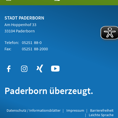
in
einem
neuen
Tab)
STADT PADERBORN
Am Hoppenhof 33
33104 Paderborn
Telefon:
05251 88-0
Fax:
05251 88-2000
Paderborn überzeugt.
Datenschutz / Informationsblätter
Impressum
Barrierefreiheit
Leichte Sprache