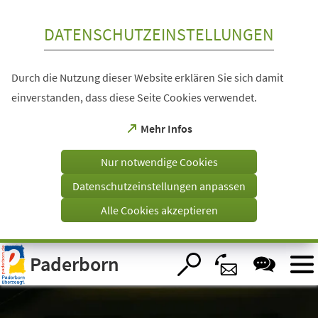
Inhalt anspringen
DATENSCHUTZEINSTELLUNGEN
Durch die Nutzung dieser Website erklären Sie sich damit
einverstanden, dass diese Seite Cookies verwendet.
(Öffnet
Mehr Infos
in
einem
Nur notwendige Cookies
neuen
Tab)
Datenschutzeinstellungen anpassen
Alle Cookies akzeptieren
Visuelle
Paderborn
Assistenzsoftware
öffnen.