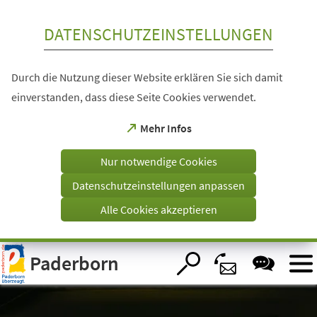
Inhalt anspringen
DATENSCHUTZEINSTELLUNGEN
Durch die Nutzung dieser Website erklären Sie sich damit
einverstanden, dass diese Seite Cookies verwendet.
(Öffnet
Mehr Infos
in
einem
Nur notwendige Cookies
neuen
Tab)
Datenschutzeinstellungen anpassen
Alle Cookies akzeptieren
Visuelle
Paderborn
Assistenzsoftware
öffnen.