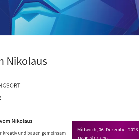
m Nikolaus
NGSORT
R
 vom Nikolaus
Mittwoch, 06. Dezember 2023
r kreativ und bauen gemeinsam
16:00
bis
17:00