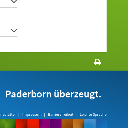
Paderborn überzeugt.
nsblätter
Impressum
Barrierefreiheit
Leichte Sprache