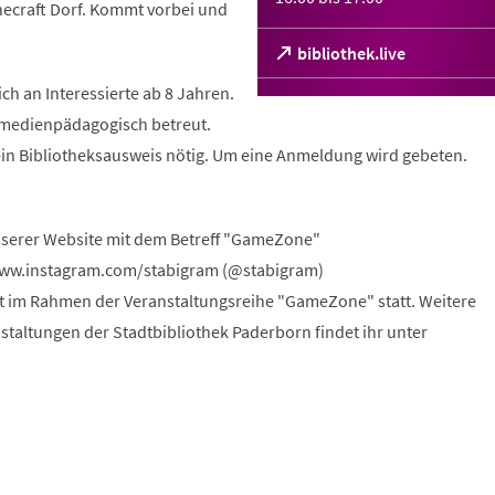
necraft Dorf. Kommt vorbei und
(Öffnet
bibliothek.live
in
ch an Interessierte ab 8 Jahren.
einem
neuen
 medienpädagogisch betreut.
Tab)
kein Bibliotheksausweis nötig. Um eine Anmeldung wird gebeten.
nserer Website mit dem Betreff "GameZone"
www.instagram.com/stabigram (@stabigram)
et im Rahmen der Veranstaltungsreihe "GameZone" statt. Weitere
staltungen der Stadtbibliothek Paderborn findet ihr unter