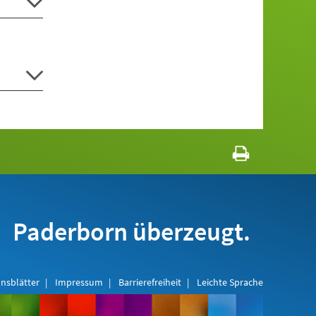
Paderborn überzeugt.
nsblätter
Impressum
Barrierefreiheit
Leichte Sprache