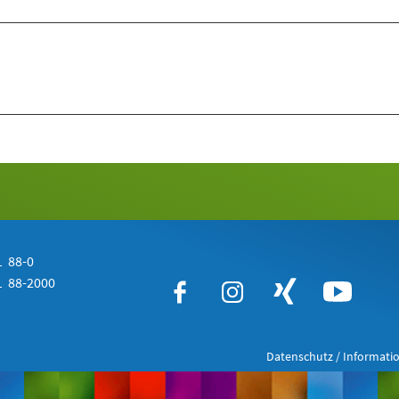
 88-0
 88-2000
Datenschutz / Informatio