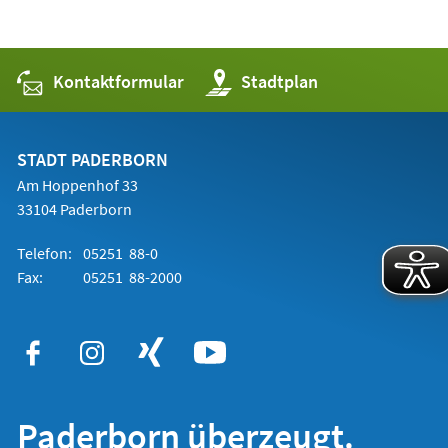
Kontaktformular
(Öffnet
Stadtplan
in
einem
neuen
Tab)
STADT PADERBORN
Am Hoppenhof 33
33104 Paderborn
Telefon:
05251 88-0
Fax:
05251 88-2000
Paderborn überzeugt.