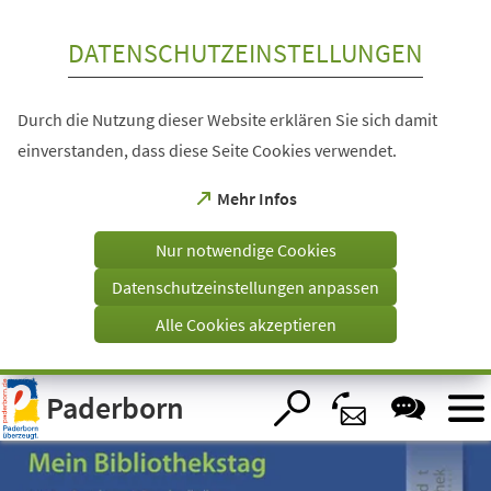
Inhalt anspringen
DATENSCHUTZEINSTELLUNGEN
Durch die Nutzung dieser Website erklären Sie sich damit
einverstanden, dass diese Seite Cookies verwendet.
(Öffnet
Mehr Infos
in
einem
Nur notwendige Cookies
neuen
Tab)
Datenschutzeinstellungen anpassen
Alle Cookies akzeptieren
Visuelle
Paderborn
Assistenzsoftware
öffnen.