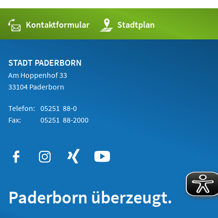
Kontaktformular
(Öffnet
Stadtplan
in
einem
neuen
Tab)
STADT PADERBORN
Am Hoppenhof 33
33104 Paderborn
Telefon:
05251 88-0
Fax:
05251 88-2000
Paderborn überzeugt.