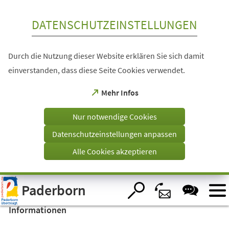
Inhalt anspringen
DATENSCHUTZEINSTELLUNGEN
Durch die Nutzung dieser Website erklären Sie sich damit
einverstanden, dass diese Seite Cookies verwendet.
(Öffnet
Mehr Infos
in
einem
Nur notwendige Cookies
neuen
Tab)
Datenschutzeinstellungen anpassen
Alle Cookies akzeptieren
Visuelle
Paderborn
Assistenzsoftware
öffnen.
Informationen