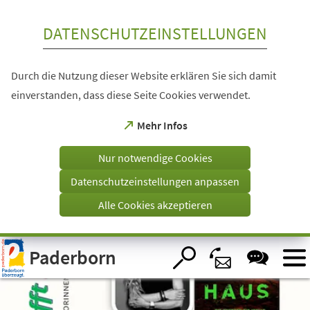
Inhalt anspringen
DATENSCHUTZEINSTELLUNGEN
Durch die Nutzung dieser Website erklären Sie sich damit
einverstanden, dass diese Seite Cookies verwendet.
(Öffnet
Mehr Infos
in
einem
Nur notwendige Cookies
neuen
Tab)
Datenschutzeinstellungen anpassen
Alle Cookies akzeptieren
Visuelle
Paderborn
Assistenzsoftware
öffnen.