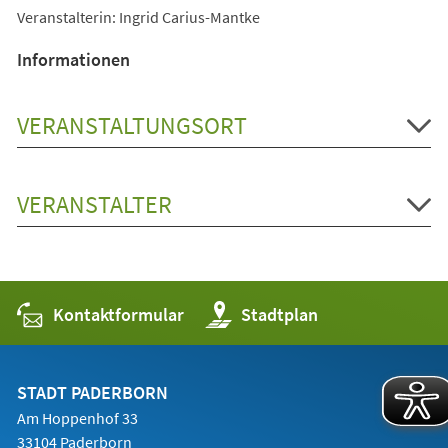
Veranstalterin: Ingrid Carius-Mantke
Informationen
VERANSTALTUNGSORT
VERANSTALTER
Kontaktformular
(Öffnet
Stadtplan
in
einem
neuen
Tab)
STADT PADERBORN
Am Hoppenhof 33
33104 Paderborn