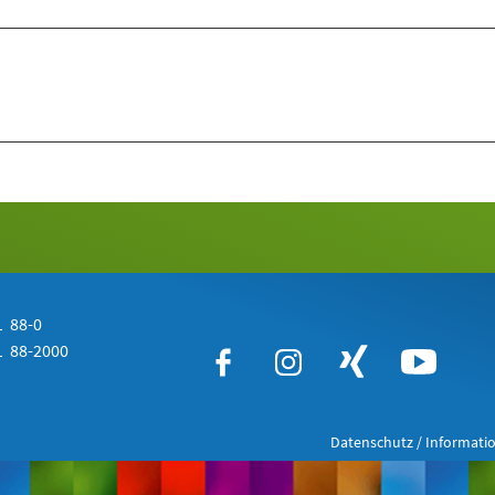
 88-0
 88-2000
Datenschutz / Informatio