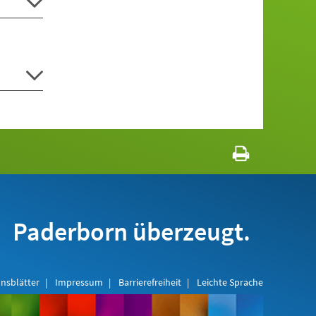
Paderborn überzeugt.
nsblätter
Impressum
Barrierefreiheit
Leichte Sprache