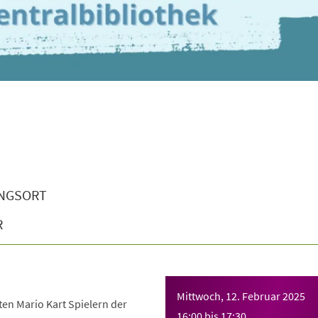
NGSORT
R
Mittwoch, 12. Februar 2025
en Mario Kart Spielern der
16:00
bis
17:30