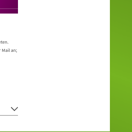
eten.
 Mail an;