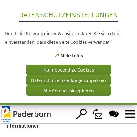
Inhalt anspringen
DATENSCHUTZEINSTELLUNGEN
Durch die Nutzung dieser Website erklären Sie sich damit
einverstanden, dass diese Seite Cookies verwendet.
(Öffnet
Mehr Infos
in
einem
Nur notwendige Cookies
neuen
Tab)
Datenschutzeinstellungen anpassen
Alle Cookies akzeptieren
Visuelle
Paderborn
Assistenzsoftware
öffnen.
Informationen