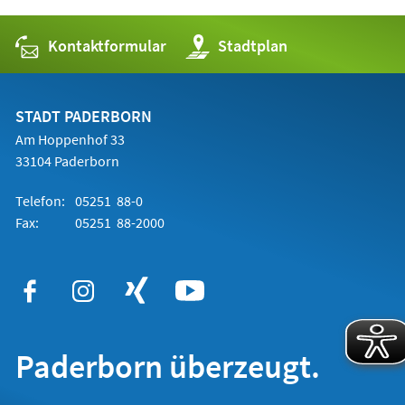
Kontaktformular
(Öffnet
Stadtplan
in
einem
neuen
Tab)
STADT PADERBORN
Am Hoppenhof 33
33104 Paderborn
Telefon:
05251 88-0
Fax:
05251 88-2000
Paderborn überzeugt.