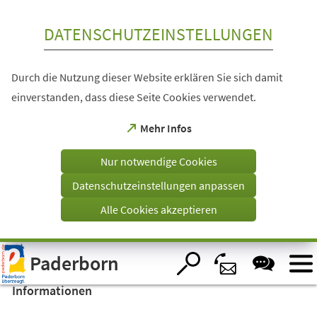
Inhalt anspringen
DATENSCHUTZEINSTELLUNGEN
Durch die Nutzung dieser Website erklären Sie sich damit
einverstanden, dass diese Seite Cookies verwendet.
(Öffnet
Mehr Infos
in
einem
Nur notwendige Cookies
neuen
Tab)
Datenschutzeinstellungen anpassen
Alle Cookies akzeptieren
Visuelle
Paderborn
Assistenzsoftware
öffnen.
Informationen