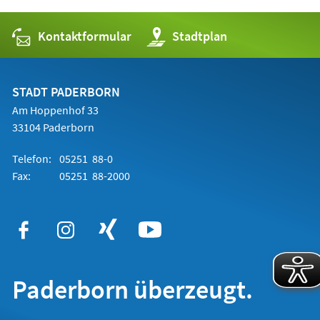
Kontaktformular
(Öffnet
Stadtplan
in
einem
neuen
Tab)
STADT PADERBORN
Am Hoppenhof 33
33104 Paderborn
Telefon:
05251 88-0
Fax:
05251 88-2000
Paderborn überzeugt.