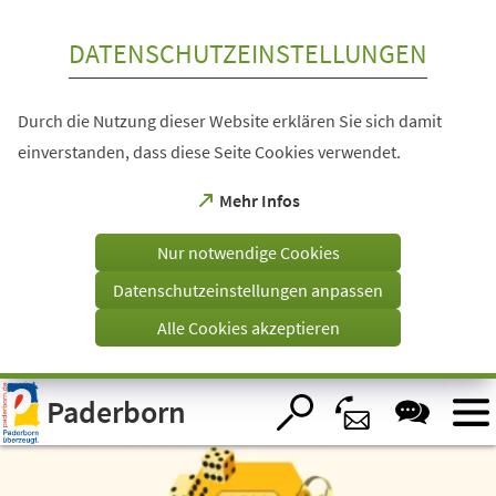
Inhalt anspringen
DATENSCHUTZEINSTELLUNGEN
Durch die Nutzung dieser Website erklären Sie sich damit
einverstanden, dass diese Seite Cookies verwendet.
(Öffnet
Mehr Infos
in
einem
Nur notwendige Cookies
neuen
Tab)
Datenschutzeinstellungen anpassen
Alle Cookies akzeptieren
Visuelle
Paderborn
Assistenzsoftware
öffnen.