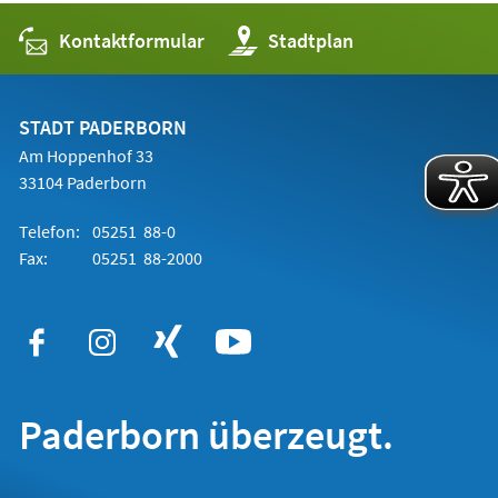
Kontaktformular
(Öffnet
Stadtplan
in
einem
neuen
Tab)
STADT PADERBORN
Am Hoppenhof 33
33104 Paderborn
Telefon:
05251 88-0
Fax:
05251 88-2000
Paderborn überzeugt.