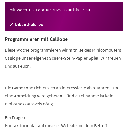
Veranstaltungsinformationen
Mittwoch, 05. Februar 2025
16:00
bis
17:30
(Öffnet
bibliothek.live
in
einem
Programmieren mit Calliope
neuen
Tab)
Diese Woche programmieren wir mithilfe des Minicomputers
Calliope unser eigenes Schere-Stein-Papier Spiel! Wir freuen
uns auf euch!
Die GameZone richtet sich an interessierte ab 8 Jahren. Um
eine Anmeldung wird gebeten. Für die Teilnahme ist kein
Bibliotheksausweis nötig.
Bei Fragen:
Kontaktformular auf unserer Website mit dem Betreff