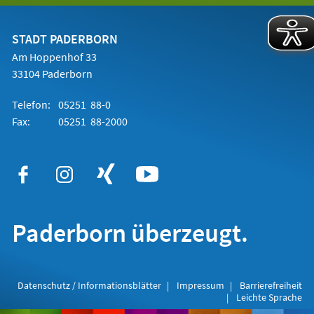
einem
neuen
Tab)
STADT PADERBORN
Am Hoppenhof 33
33104 Paderborn
Telefon:
05251 88-0
Fax:
05251 88-2000
Paderborn überzeugt.
Datenschutz / Informationsblätter
Impressum
Barrierefreiheit
Leichte Sprache