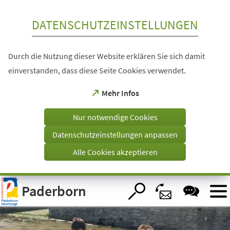
Inhalt anspringen
DATENSCHUTZEINSTELLUNGEN
Durch die Nutzung dieser Website erklären Sie sich damit
einverstanden, dass diese Seite Cookies verwendet.
(Öffnet
Mehr Infos
in
einem
Nur notwendige Cookies
neuen
Tab)
Datenschutzeinstellungen anpassen
Alle Cookies akzeptieren
Visuelle
Paderborn
Assistenzsoftware
öffnen.