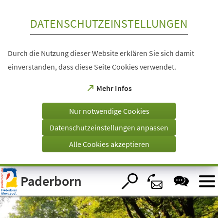
Inhalt anspringen
DATENSCHUTZEINSTELLUNGEN
Durch die Nutzung dieser Website erklären Sie sich damit
einverstanden, dass diese Seite Cookies verwendet.
(Öffnet
Mehr Infos
in
einem
Nur notwendige Cookies
neuen
Tab)
Datenschutzeinstellungen anpassen
Alle Cookies akzeptieren
Visuelle
Paderborn
Assistenzsoftware
öffnen.