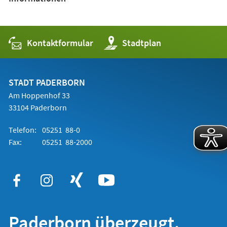
Kontaktformular
(Öffnet
Stadtplan
in
einem
neuen
Tab)
STADT PADERBORN
Am Hoppenhof 33
33104 Paderborn
Telefon:
05251 88-0
Fax:
05251 88-2000
Paderborn überzeugt.