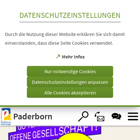
Inhalt anspringen
DATENSCHUTZEINSTELLUNGEN
Durch die Nutzung dieser Website erklären Sie sich damit
einverstanden, dass diese Seite Cookies verwendet.
(Öffnet
Mehr Infos
in
einem
Nur notwendige Cookies
neuen
Tab)
Datenschutzeinstellungen anpassen
Alle Cookies akzeptieren
Visuelle
Paderborn
Assistenzsoftware
öffnen.