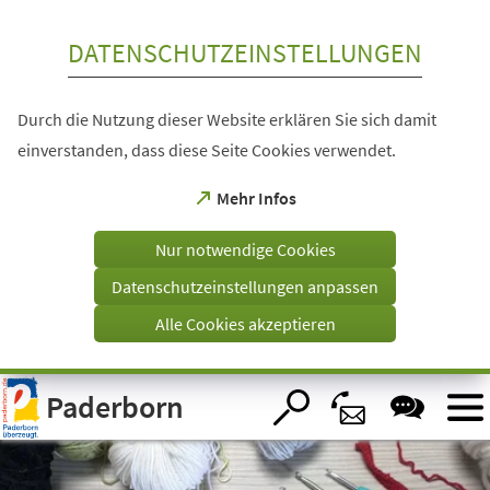
Inhalt anspringen
DATENSCHUTZEINSTELLUNGEN
Durch die Nutzung dieser Website erklären Sie sich damit
einverstanden, dass diese Seite Cookies verwendet.
(Öffnet
Mehr Infos
in
einem
Nur notwendige Cookies
neuen
Tab)
Datenschutzeinstellungen anpassen
Alle Cookies akzeptieren
Visuelle
Paderborn
Assistenzsoftware
öffnen.