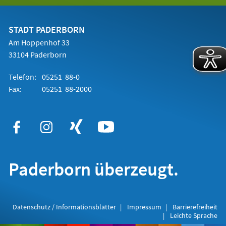
einem
neuen
Tab)
STADT PADERBORN
Am Hoppenhof 33
33104 Paderborn
Telefon:
05251 88-0
Fax:
05251 88-2000
Paderborn überzeugt.
Datenschutz / Informationsblätter
Impressum
Barrierefreiheit
Leichte Sprache