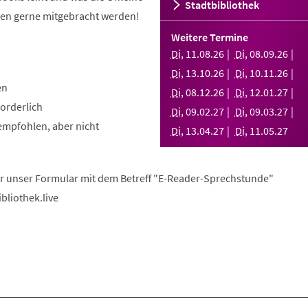
Stadtbibliothek
nen gerne mitgebracht werden!
Weitere Termine
Di
,
11
.
08
.
26
Di
,
08
.
09
.
26
Di
,
13
.
10
.
26
Di
,
10
.
11
.
26
en
Di
,
08
.
12
.
26
Di
,
12
.
01
.
27
orderlich
Di
,
09
.
02
.
27
Di
,
09
.
03
.
27
empfohlen, aber nicht
Di
,
13
.
04
.
27
Di
,
11
.
05
.
27
r unser Formular mit dem Betreff "E-Reader-Sprechstunde"
bliothek.live