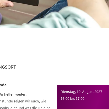
NGSORT
unde
Dienstag, 10. August 2027
r helfen weiter!
16:00
bis
17:00
hstunde zeigen wir euch, wie
Books leiht und was die Onleihe