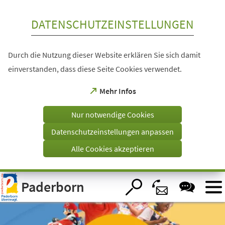
Inhalt anspringen
DATENSCHUTZEINSTELLUNGEN
Durch die Nutzung dieser Website erklären Sie sich damit
einverstanden, dass diese Seite Cookies verwendet.
(Öffnet
Mehr Infos
in
einem
Nur notwendige Cookies
neuen
Tab)
Datenschutzeinstellungen anpassen
Alle Cookies akzeptieren
Visuelle
Paderborn
Assistenzsoftware
öffnen.