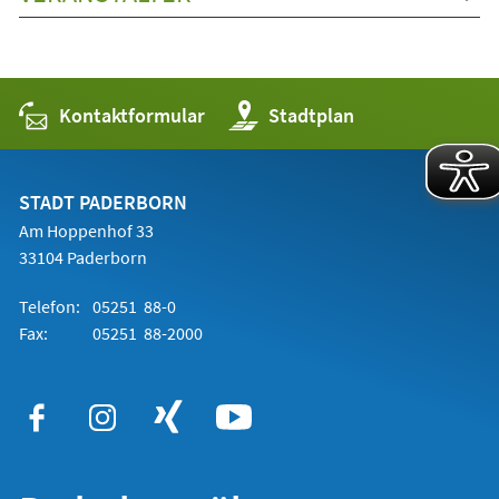
Kontaktformular
(Öffnet
Stadtplan
in
einem
neuen
Tab)
STADT PADERBORN
Am Hoppenhof 33
33104 Paderborn
Telefon:
05251 88-0
Fax:
05251 88-2000