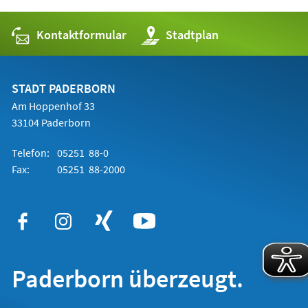
Kontaktformular
(Öffnet
Stadtplan
in
einem
neuen
Tab)
STADT PADERBORN
Am Hoppenhof 33
33104 Paderborn
Telefon:
05251 88-0
Fax:
05251 88-2000
Paderborn überzeugt.