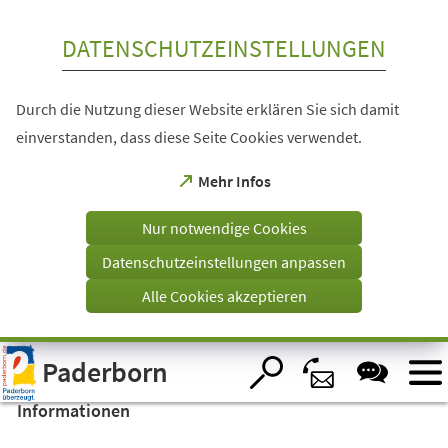
Inhalt anspringen
DATENSCHUTZEINSTELLUNGEN
Durch die Nutzung dieser Website erklären Sie sich damit
einverstanden, dass diese Seite Cookies verwendet.
(Öffnet
Mehr Infos
in
einem
Nur notwendige Cookies
neuen
Tab)
Datenschutzeinstellungen anpassen
Alle Cookies akzeptieren
Visuelle
Paderborn
Assistenzsoftware
öffnen.
Informationen