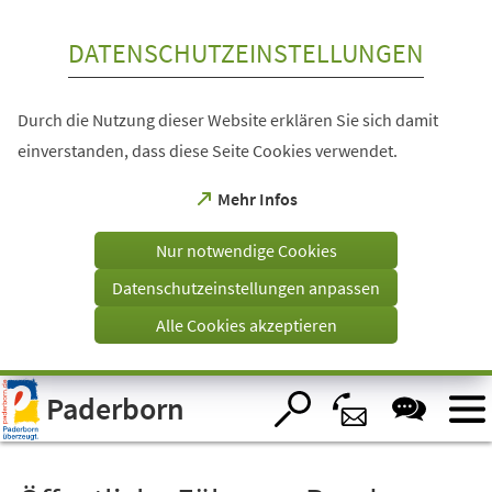
Inhalt anspringen
DATENSCHUTZEINSTELLUNGEN
Durch die Nutzung dieser Website erklären Sie sich damit
einverstanden, dass diese Seite Cookies verwendet.
(Öffnet
Mehr Infos
in
einem
Nur notwendige Cookies
neuen
Tab)
Datenschutzeinstellungen anpassen
Alle Cookies akzeptieren
Visuelle
Paderborn
Assistenzsoftware
öffnen.