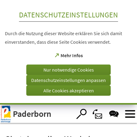
Inhalt anspringen
DATENSCHUTZEINSTELLUNGEN
Durch die Nutzung dieser Website erklären Sie sich damit
einverstanden, dass diese Seite Cookies verwendet.
(Öffnet
Mehr Infos
in
einem
Nur notwendige Cookies
neuen
Tab)
Datenschutzeinstellungen anpassen
Alle Cookies akzeptieren
Visuelle
Paderborn
Assistenzsoftware
öffnen.