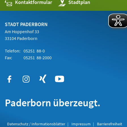
Kontaktformular
(Öffnet
Stadtplan
in
einem
neuen
Tab)
STADT PADERBORN
Am Hoppenhof 33
33104 Paderborn
Telefon:
05251 88-0
Fax:
05251 88-2000
Paderborn überzeugt.
Datenschutz / Informationsblätter
Impressum
Barrierefreiheit