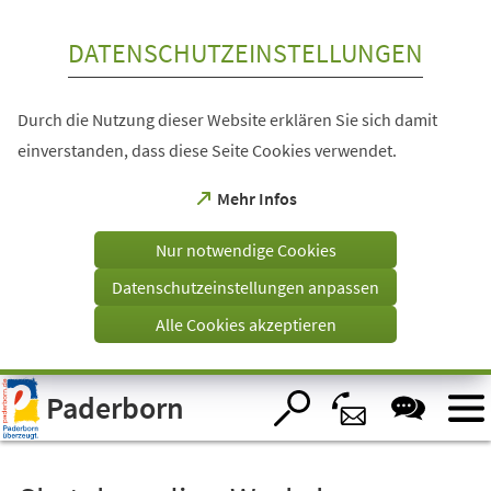
Inhalt anspringen
DATENSCHUTZEINSTELLUNGEN
Durch die Nutzung dieser Website erklären Sie sich damit
einverstanden, dass diese Seite Cookies verwendet.
(Öffnet
Mehr Infos
in
einem
Nur notwendige Cookies
neuen
Tab)
Datenschutzeinstellungen anpassen
Alle Cookies akzeptieren
Visuelle
Paderborn
Assistenzsoftware
öffnen.