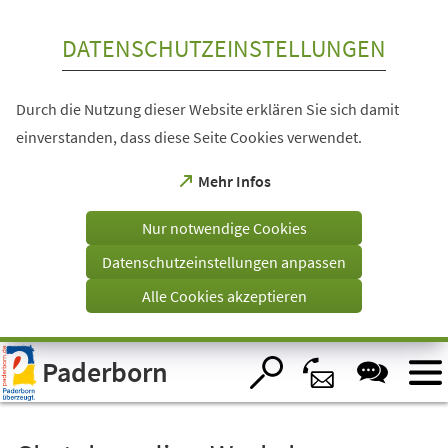
Inhalt anspringen
DATENSCHUTZEINSTELLUNGEN
Durch die Nutzung dieser Website erklären Sie sich damit
einverstanden, dass diese Seite Cookies verwendet.
(Öffnet
Mehr Infos
in
einem
Nur notwendige Cookies
neuen
Tab)
Datenschutzeinstellungen anpassen
Alle Cookies akzeptieren
Visuelle
Paderborn
Assistenzsoftware
öffnen.