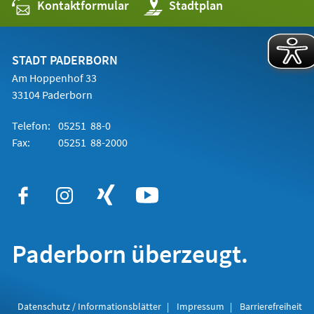
Kontaktformular
(Öffnet
Stadtplan
in
einem
neuen
Tab)
STADT PADERBORN
Am Hoppenhof 33
33104 Paderborn
Telefon:
05251 88-0
Fax:
05251 88-2000
Paderborn überzeugt.
Datenschutz / Informationsblätter
Impressum
Barrierefreiheit