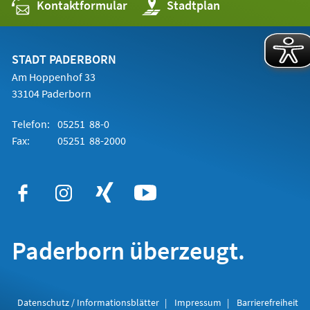
Kontaktformular
(Öffnet
Stadtplan
in
einem
neuen
Tab)
STADT PADERBORN
Am Hoppenhof 33
33104 Paderborn
Telefon:
05251 88-0
Fax:
05251 88-2000
Paderborn überzeugt.
Datenschutz / Informationsblätter
Impressum
Barrierefreiheit