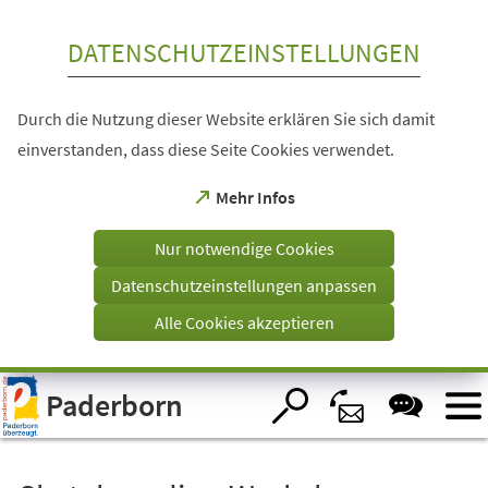
Inhalt anspringen
DATENSCHUTZEINSTELLUNGEN
Durch die Nutzung dieser Website erklären Sie sich damit
einverstanden, dass diese Seite Cookies verwendet.
(Öffnet
Mehr Infos
in
einem
Nur notwendige Cookies
neuen
Tab)
Datenschutzeinstellungen anpassen
Alle Cookies akzeptieren
Visuelle
Paderborn
Assistenzsoftware
öffnen.