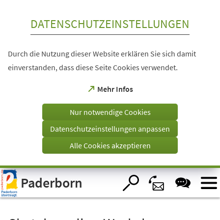
Inhalt anspringen
DATENSCHUTZEINSTELLUNGEN
Durch die Nutzung dieser Website erklären Sie sich damit
einverstanden, dass diese Seite Cookies verwendet.
(Öffnet
Mehr Infos
in
einem
Nur notwendige Cookies
neuen
Tab)
Datenschutzeinstellungen anpassen
Alle Cookies akzeptieren
Visuelle
Paderborn
Assistenzsoftware
öffnen.