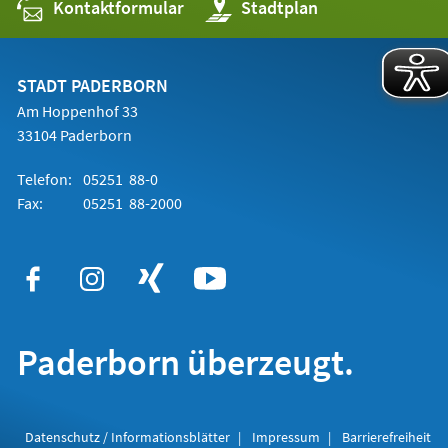
Kontaktformular
(Öffnet
Stadtplan
in
einem
neuen
Tab)
STADT PADERBORN
Am Hoppenhof 33
33104 Paderborn
Telefon:
05251 88-0
Fax:
05251 88-2000
Paderborn überzeugt.
Datenschutz / Informationsblätter
Impressum
Barrierefreiheit