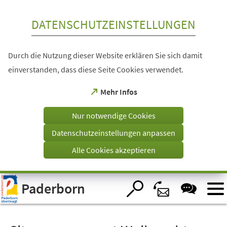
Inhalt anspringen
DATENSCHUTZEINSTELLUNGEN
Durch die Nutzung dieser Website erklären Sie sich damit
einverstanden, dass diese Seite Cookies verwendet.
(Öffnet
Mehr Infos
in
einem
Nur notwendige Cookies
neuen
Tab)
Datenschutzeinstellungen anpassen
Alle Cookies akzeptieren
Visuelle
Paderborn
Assistenzsoftware
öffnen.