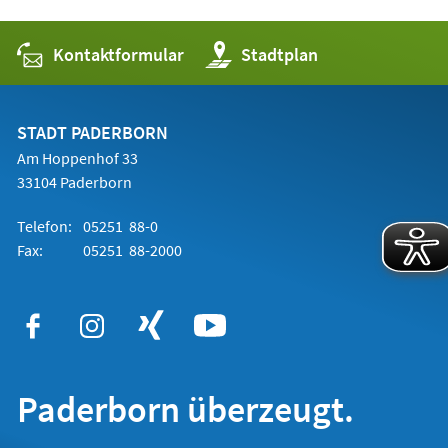
Kontaktformular
(Öffnet
Stadtplan
in
einem
neuen
Tab)
STADT PADERBORN
Am Hoppenhof 33
33104 Paderborn
Telefon:
05251 88-0
Fax:
05251 88-2000
Paderborn überzeugt.