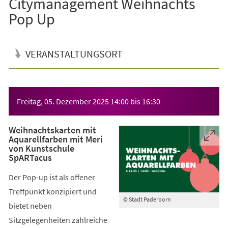
Citymanagement Weihnachts
Pop Up
VERANSTALTUNGSORT
Veranstaltungsinformationen
Freitag, 05. Dezember 2025
14:00
bis
16:30
Weihnachtskarten mit
Aquarellfarben mit Meri
von Kunstschule
SpARTacus
Der Pop-up ist als offener
Treffpunkt konzipiert und
© Stadt Paderborn
bietet neben
Sitzgelegenheiten zahlreiche