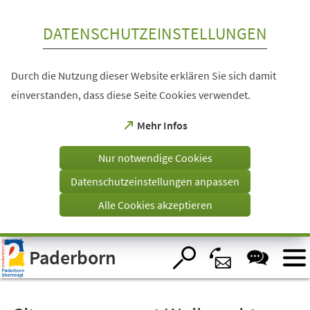
Inhalt anspringen
DATENSCHUTZEINSTELLUNGEN
Durch die Nutzung dieser Website erklären Sie sich damit
einverstanden, dass diese Seite Cookies verwendet.
(Öffnet
Mehr Infos
in
einem
Nur notwendige Cookies
neuen
Tab)
Datenschutzeinstellungen anpassen
Alle Cookies akzeptieren
Visuelle
Paderborn
Assistenzsoftware
öffnen.