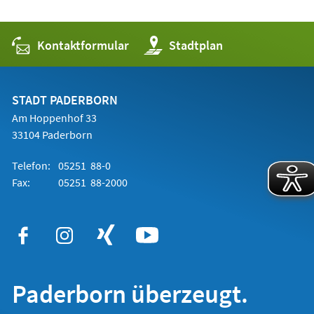
Kontaktformular
(Öffnet
Stadtplan
in
einem
neuen
Tab)
STADT PADERBORN
Am Hoppenhof 33
33104 Paderborn
Telefon:
05251 88-0
Fax:
05251 88-2000
Paderborn überzeugt.