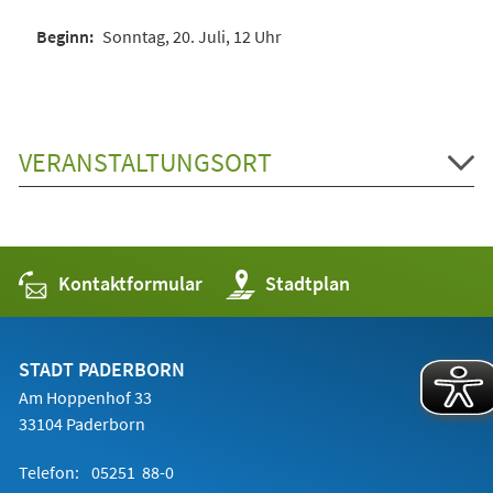
Sonntag, 20. Juli, 12 Uhr
VERANSTALTUNGSORT
Kontaktformular
(Öffnet
Stadtplan
in
einem
neuen
Tab)
STADT PADERBORN
Am Hoppenhof 33
33104 Paderborn
Telefon:
05251 88-0