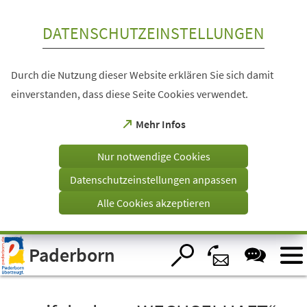
Inhalt anspringen
DATENSCHUTZEINSTELLUNGEN
Durch die Nutzung dieser Website erklären Sie sich damit
einverstanden, dass diese Seite Cookies verwendet.
(Öffnet
Mehr Infos
in
einem
Nur notwendige Cookies
neuen
Tab)
Datenschutzeinstellungen anpassen
Alle Cookies akzeptieren
Visuelle
Paderborn
Assistenzsoftware
öffnen.