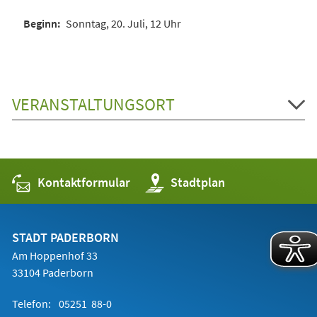
Sonntag, 20. Juli, 12 Uhr
VERANSTALTUNGSORT
Kontaktformular
(Öffnet
Stadtplan
in
einem
neuen
Tab)
STADT PADERBORN
Am Hoppenhof 33
33104 Paderborn
Telefon:
05251 88-0