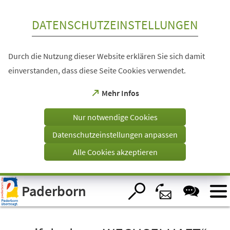
Inhalt anspringen
DATENSCHUTZEINSTELLUNGEN
Durch die Nutzung dieser Website erklären Sie sich damit
einverstanden, dass diese Seite Cookies verwendet.
(Öffnet
Mehr Infos
in
einem
Nur notwendige Cookies
neuen
Tab)
Datenschutzeinstellungen anpassen
Alle Cookies akzeptieren
Visuelle
Paderborn
Assistenzsoftware
öffnen.