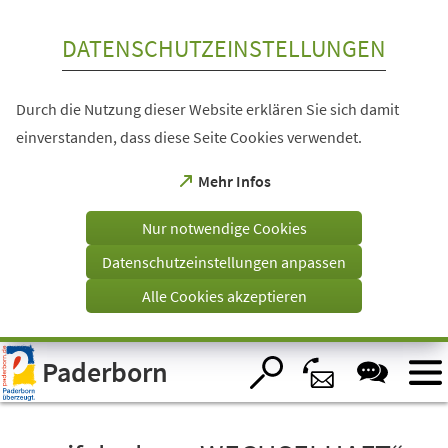
Inhalt anspringen
DATENSCHUTZEINSTELLUNGEN
Durch die Nutzung dieser Website erklären Sie sich damit
einverstanden, dass diese Seite Cookies verwendet.
(Öffnet
Mehr Infos
in
einem
Nur notwendige Cookies
neuen
Tab)
Datenschutzeinstellungen anpassen
Alle Cookies akzeptieren
Visuelle
Paderborn
Assistenzsoftware
öffnen.