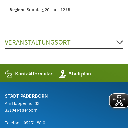
Sonntag, 20. Juli, 12 Uhr
VERANSTALTUNGSORT
Kontaktformular
(Öffnet
Stadtplan
in
einem
neuen
Tab)
STADT PADERBORN
Am Hoppenhof 33
33104 Paderborn
Telefon:
05251 88-0