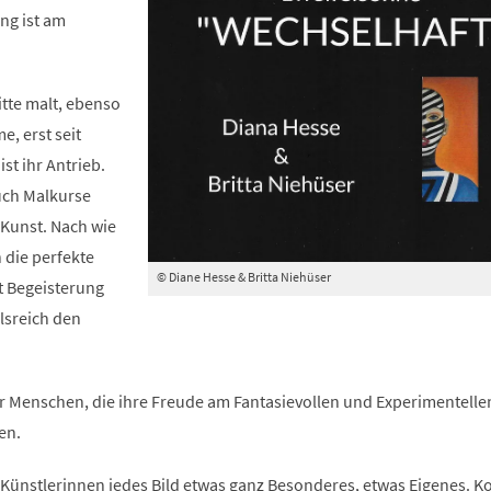
ng ist am
itte malt, ebenso
e, erst seit
st ihr Antrieb.
uch Malkurse
 Kunst. Nach wie
 die perfekte
© Diane Hesse & Britta Niehüser
t Begeisterung
lsreich den
r Menschen, die ihre Freude am Fantasievollen und Experimentelle
len.
 Künstlerinnen jedes Bild etwas ganz Besonderes, etwas Eigenes. 