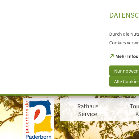
Inhalt anspringen
DATENSC
Durch die Nutz
Cookies verwe
(Öffnet
Mehr Infos
in
einem
Nur notwen
neuen
Tab)
Alle Cookie
Visuelle
Assistenzsoftware
Rathaus
Tou
öffnen.
Mit
Service
K
der
Tastatur
erreichbar
über
ALT