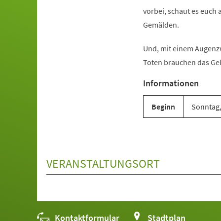
vorbei, schaut es euch a
Gemälden.
Und, mit einem Augenzw
Toten brauchen das Gel
Informationen
Beginn
Sonntag, 
VERANSTALTUNGSORT
Kontaktformular
(Öffnet
Stadtplan