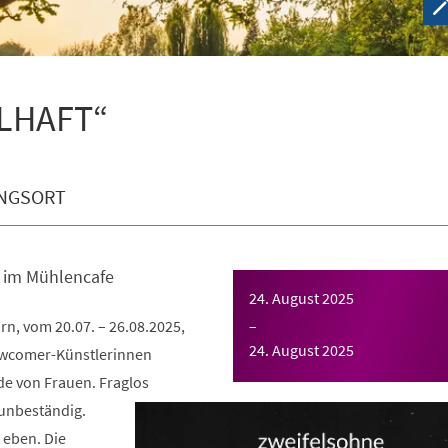
ELHAFT“
NGSORT
 im Mühlencafe
24. August 2025
n, vom 20.07. – 26.08.2025,
–
24. August 2025
Newcomer-Künstlerinnen
e von Frauen. Fraglos
unbeständig.
 eben. Die