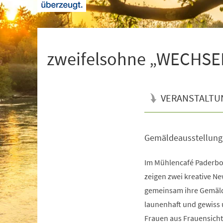
+
1
zweifelsohne „WECHS
VERANSTALTU
Gemäldeausstellung
Veranstaltungsinformationen
Im Mühlencafé Paderbor
zeigen zwei kreative 
gemeinsam ihre Gemäld
launenhaft und gewiss 
Frauen aus Frauensicht