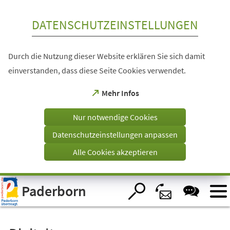
Inhalt anspringen
DATENSCHUTZEINSTELLUNGEN
Durch die Nutzung dieser Website erklären Sie sich damit
einverstanden, dass diese Seite Cookies verwendet.
(Öffnet
Mehr Infos
in
einem
Nur notwendige Cookies
neuen
Tab)
Datenschutzeinstellungen anpassen
Alle Cookies akzeptieren
Visuelle
Paderborn
Assistenzsoftware
öffnen.