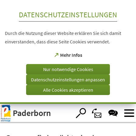
Inhalt anspringen
DATENSCHUTZEINSTELLUNGEN
Durch die Nutzung dieser Website erklären Sie sich damit
einverstanden, dass diese Seite Cookies verwendet.
(Öffnet
Mehr Infos
in
einem
Nur notwendige Cookies
neuen
Tab)
Datenschutzeinstellungen anpassen
Alle Cookies akzeptieren
Visuelle
Paderborn
Assistenzsoftware
öffnen.