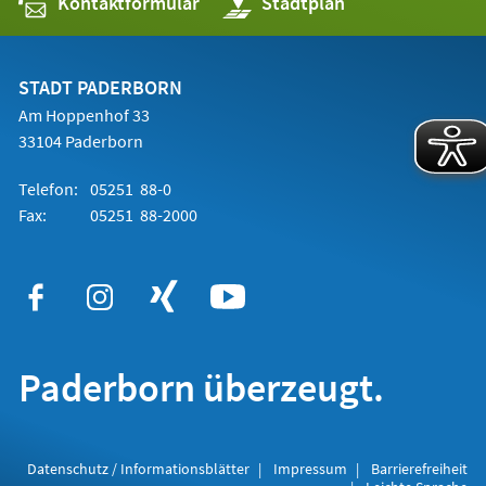
Kontaktformular
(Öffnet
Stadtplan
in
einem
neuen
Tab)
STADT PADERBORN
Am Hoppenhof 33
33104 Paderborn
Telefon:
05251 88-0
Fax:
05251 88-2000
Paderborn überzeugt.
Datenschutz / Informationsblätter
Impressum
Barrierefreiheit