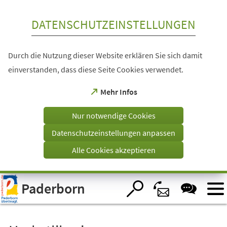
Inhalt anspringen
DATENSCHUTZEINSTELLUNGEN
Durch die Nutzung dieser Website erklären Sie sich damit
einverstanden, dass diese Seite Cookies verwendet.
(Öffnet
Mehr Infos
in
einem
Nur notwendige Cookies
neuen
Tab)
Datenschutzeinstellungen anpassen
Alle Cookies akzeptieren
Visuelle
Paderborn
Assistenzsoftware
öffnen.