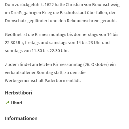
Dom zurückgeführt. 1622 hatte Christian von Braunschweig
im Dreißigjährigen Krieg die Bischofsstadt überfallen, den
Domschatz geplündert und den Reliquienschrein geraubt.
Geöffnet ist die Kirmes montags bis donnerstags von 14 bis
22.30 Uhr, freitags und samstags von 14 bis 23 Uhr und
sonntags von 11.30 bis 22.30 Uhr.
Zudem findet am letzten Kirmessonntag (26. Oktober) ein
verkaufsoffener Sonntag statt, zu dem die
Werbegemeinschaft Paderborn einlädt.
Herbstlibori
(Öffnet
Libori
in
einem
Informationen
neuen
Tab)