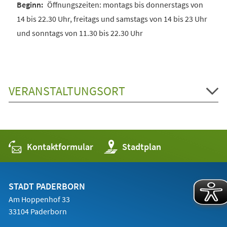
Öffnungszeiten: montags bis donnerstags von
14 bis 22.30 Uhr, freitags und samstags von 14 bis 23 Uhr
und sonntags von 11.30 bis 22.30 Uhr
VERANSTALTUNGSORT
Kontaktformular
(Öffnet
Stadtplan
in
einem
neuen
Tab)
STADT PADERBORN
Am Hoppenhof 33
33104 Paderborn