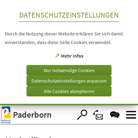
Inhalt anspringen
DATENSCHUTZEINSTELLUNGEN
Durch die Nutzung dieser Website erklären Sie sich damit
einverstanden, dass diese Seite Cookies verwendet.
(Öffnet
Mehr Infos
in
einem
Nur notwendige Cookies
neuen
Tab)
Datenschutzeinstellungen anpassen
Alle Cookies akzeptieren
Visuelle
Paderborn
Assistenzsoftware
öffnen.