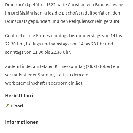
Dom zurückgeführt. 1622 hatte Christian von Braunschweig
im Dreißigjährigen Krieg die Bischofsstadt überfallen, den
Domschatz geplündert und den Reliquienschrein geraubt.
Geöffnet ist die Kirmes montags bis donnerstags von 14 bis
22.30 Uhr, freitags und samstags von 14 bis 23 Uhr und
sonntags von 11.30 bis 22.30 Uhr.
Zudem findet am letzten Kirmessonntag (26. Oktober) ein
verkaufsoffener Sonntag statt, zu dem die
Werbegemeinschaft Paderborn einlädt.
Herbstlibori
(Öffnet
Libori
in
einem
Informationen
neuen
Tab)