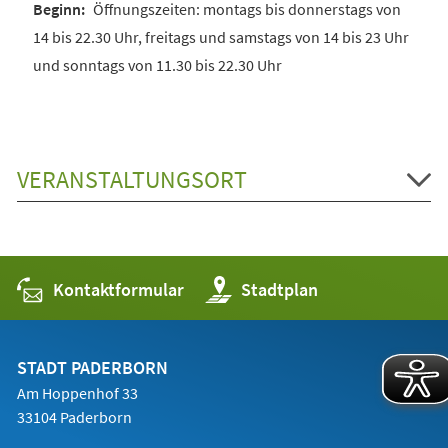
Öffnungszeiten: montags bis donnerstags von
14 bis 22.30 Uhr, freitags und samstags von 14 bis 23 Uhr
und sonntags von 11.30 bis 22.30 Uhr
VERANSTALTUNGSORT
Kontaktformular
(Öffnet
Stadtplan
in
einem
neuen
Tab)
STADT PADERBORN
Am Hoppenhof 33
33104 Paderborn