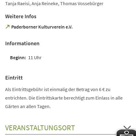
Tanja Raeisi, Anja Reineke, Thomas Vossebürger
Weitere Infos
(Öffnet
Paderborner Kulturverein e.V.
in
einem
Informationen
neuen
Tab)
11 Uhr
Eintritt
Als Eintrittsgebühr ist einmalig der Betrag von 6 € zu
entrichten. Die Eintrittskarte berechtigt zum Einlass in alle
Gärten an allen Tagen.
VERANSTALTUNGSORT