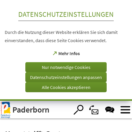
Inhalt anspringen
DATENSCHUTZEINSTELLUNGEN
Durch die Nutzung dieser Website erklären Sie sich damit
einverstanden, dass diese Seite Cookies verwendet.
(Öffnet
Mehr Infos
in
einem
Nur notwendige Cookies
neuen
Tab)
Datenschutzeinstellungen anpassen
Alle Cookies akzeptieren
Visuelle
Paderborn
Assistenzsoftware
öffnen.