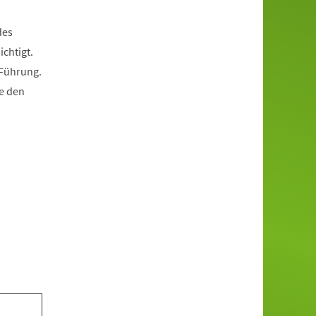
des
chtigt.
 Führung.
e den