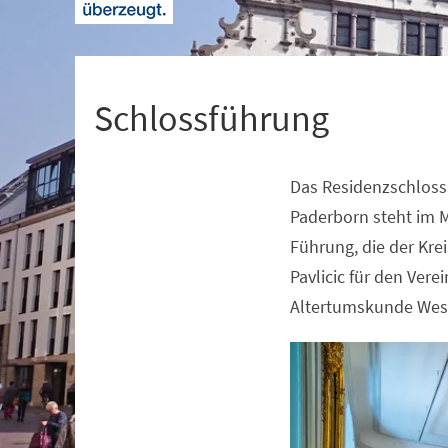
+
1
Schlossführung
Das Residenzschloss
Veranstaltungsinformationen
Paderborn steht im M
Führung, die der Kre
Pavlicic für den Vere
Altertumskunde West