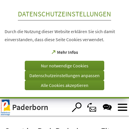
Inhalt anspringen
DATENSCHUTZEINSTELLUNGEN
Durch die Nutzung dieser Website erklären Sie sich damit
einverstanden, dass diese Seite Cookies verwendet.
(Öffnet
Mehr Infos
in
einem
Nur notwendige Cookies
neuen
Tab)
Datenschutzeinstellungen anpassen
Alle Cookies akzeptieren
Visuelle
Paderborn
Assistenzsoftware
öffnen.