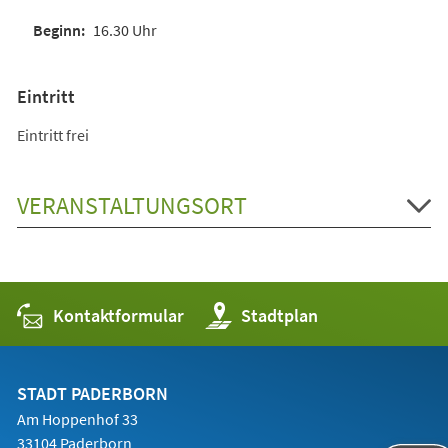
16.30 Uhr
Eintritt
Eintritt frei
VERANSTALTUNGSORT
Kontaktformular
(Öffnet
Stadtplan
in
einem
neuen
Tab)
STADT PADERBORN
Am Hoppenhof 33
33104 Paderborn