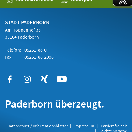
in
einem
neuen
Tab)
STADT PADERBORN
Am Hoppenhof 33
33104 Paderborn
Telefon:
05251 88-0
Fax:
05251 88-2000
Paderborn überzeugt.
Datenschutz / Informationsblätter
Impressum
Barrierefreiheit
Leichte Sprache