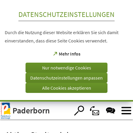
Inhalt anspringen
DATENSCHUTZEINSTELLUNGEN
Durch die Nutzung dieser Website erklären Sie sich damit
einverstanden, dass diese Seite Cookies verwendet.
(Öffnet
Mehr Infos
in
einem
Nur notwendige Cookies
neuen
Tab)
Datenschutzeinstellungen anpassen
Alle Cookies akzeptieren
Visuelle
Paderborn
Assistenzsoftware
öffnen.