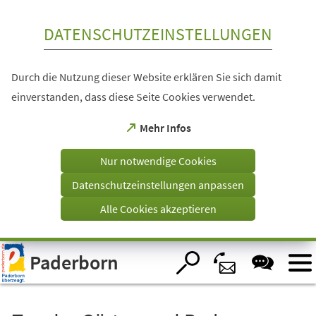
Inhalt anspringen
DATENSCHUTZEINSTELLUNGEN
Durch die Nutzung dieser Website erklären Sie sich damit
einverstanden, dass diese Seite Cookies verwendet.
(Öffnet
Mehr Infos
in
einem
Nur notwendige Cookies
neuen
Tab)
Datenschutzeinstellungen anpassen
Alle Cookies akzeptieren
Visuelle
Paderborn
Assistenzsoftware
öffnen.