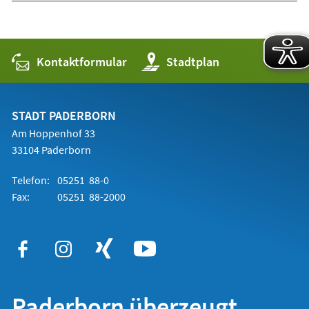
Kontaktformular
(Öffnet
Stadtplan
in
einem
neuen
Tab)
STADT PADERBORN
Am Hoppenhof 33
33104 Paderborn
Telefon:
05251 88-0
Fax:
05251 88-2000
Paderborn überzeugt.