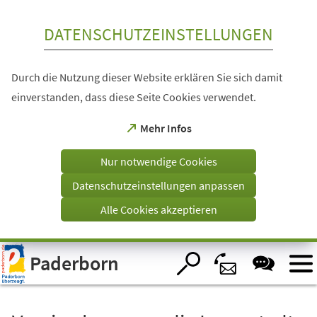
Inhalt anspringen
DATENSCHUTZEINSTELLUNGEN
Durch die Nutzung dieser Website erklären Sie sich damit
einverstanden, dass diese Seite Cookies verwendet.
(Öffnet
Mehr Infos
in
einem
Nur notwendige Cookies
neuen
Tab)
Datenschutzeinstellungen anpassen
Alle Cookies akzeptieren
Visuelle
Paderborn
Assistenzsoftware
öffnen.