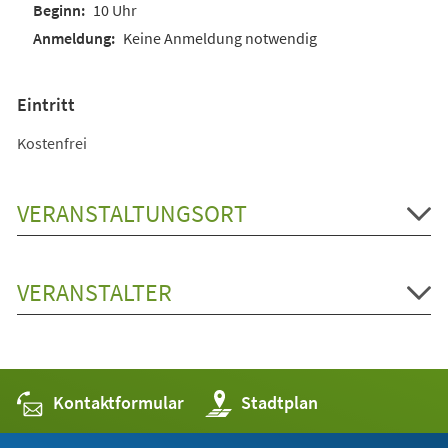
10 Uhr
Keine Anmeldung notwendig
Eintritt
Kostenfrei
VERANSTALTUNGSORT
VERANSTALTER
Kontaktformular
(Öffnet
Stadtplan
in
einem