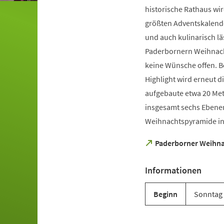
historische Rathaus wi
größten Adventskalend
und auch kulinarisch lä
Paderbornern Weihnac
keine Wünsche offen. 
Highlight wird erneut d
aufgebaute etwa 20 Met
insgesamt sechs Ebenen
Weihnachtspyramide in
(Öffnet
Paderborner Weihn
in
einem
Informationen
neuen
Tab)
Beginn
Sonntag -