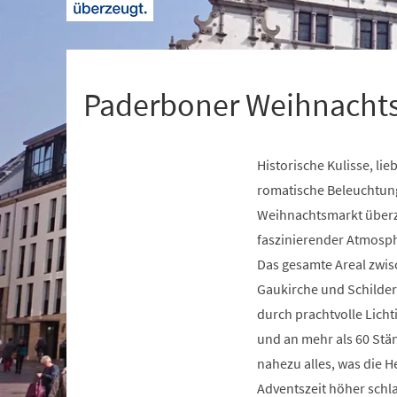
+
1
Paderboner Weihnacht
Historische Kulisse, li
Veranstaltungsinformationen
romatische Beleuchtun
Weihnachtsmarkt überz
faszinierender Atmosp
Das gesamte Areal zwis
Gaukirche und Schilde
durch prachtvolle Lich
und an mehr als 60 Stän
nahezu alles, was die H
Adventszeit höher schla