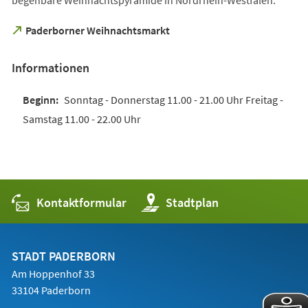
(Öffnet
Paderborner Weihnachtsmarkt
in
einem
Informationen
neuen
Tab)
Sonntag - Donnerstag 11.00 - 21.00 Uhr Freitag -
Samstag 11.00 - 22.00 Uhr
Kontaktformular
(Öffnet
Stadtplan
in
einem
neuen
Tab)
STADT PADERBORN
Am Hoppenhof 33
33104 Paderborn