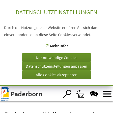
Inhalt anspringen
DATENSCHUTZEINSTELLUNGEN
Durch die Nutzung dieser Website erklären Sie sich damit
einverstanden, dass diese Seite Cookies verwendet.
(Öffnet
Mehr Infos
in
einem
Nur notwendige Cookies
neuen
Tab)
Datenschutzeinstellungen anpassen
Alle Cookies akzeptieren
Visuelle
Paderborn
Assistenzsoftware
öffnen.