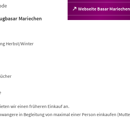
ode
(Öffnet
Webseite Basar Mariechen
in
eugbasar Mariechen
einem
neuen
Tab)
ung Herbst/Winter
Bücher
e
ten wir einen früheren Einkauf an.
hwangere in Begleitung von maximal einer Person einkaufen (Mutt