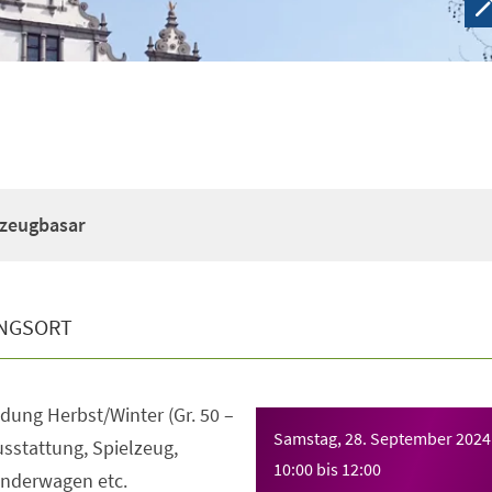
lzeugbasar
NGSORT
dung Herbst/Winter (Gr. 50 –
Samstag, 28. September 2024
sstattung, Spielzeug,
10:00
bis
12:00
inderwagen etc.