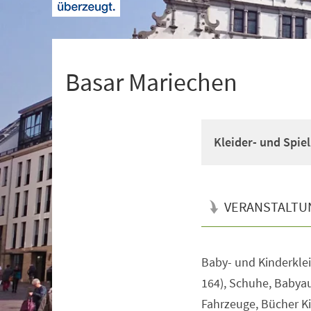
+
1
Basar Mariechen
Kleider- und Spie
VERANSTALTU
Baby- und Kinderklei
Veranstaltungsinformationen
164), Schuhe, Babyau
Fahrzeuge, Bücher K