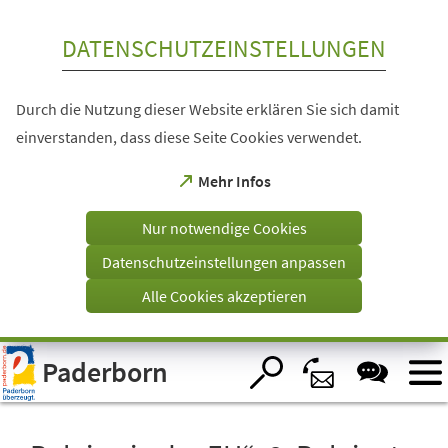
Inhalt anspringen
DATENSCHUTZEINSTELLUNGEN
Durch die Nutzung dieser Website erklären Sie sich damit
einverstanden, dass diese Seite Cookies verwendet.
(Öffnet
Mehr Infos
in
einem
Nur notwendige Cookies
neuen
Tab)
Datenschutzeinstellungen anpassen
Alle Cookies akzeptieren
Visuelle
Paderborn
Assistenzsoftware
öffnen.