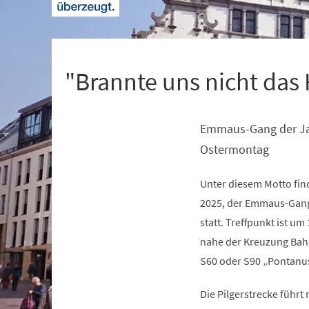
+
1
"Brannte uns nicht das H
Emmaus-Gang der Ja
Veranstaltungsinformationen
Ostermontag
Unter diesem Motto fin
2025, der Emmaus-Gang
statt. Treffpunkt ist u
nahe der Kreuzung Bahn
S60 oder S90 „Pontanu
Die Pilgerstrecke führt