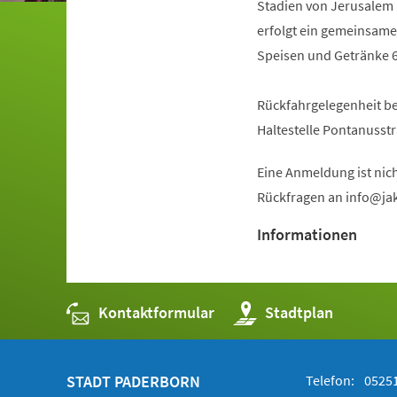
Stadien von Jerusalem 
erfolgt ein gemeinsamer
Speisen und Getränke 6
Rückfahrgelegenheit be
Haltestelle Pontanusst
Eine Anmeldung ist nich
Rückfragen an
info
ja
Informationen
Kontaktformular
(Öffnet
Stadtplan
in
einem
neuen
Tab)
STADT PADERBORN
Telefon:
05251