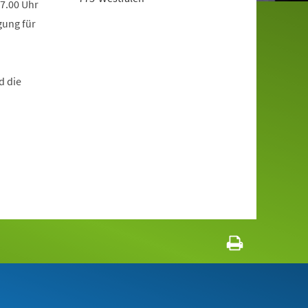
17.00 Uhr
gung für
d die