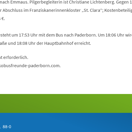
nach Emmaus. Pilgerbegleiterin ist Christiane Lichtenberg. Gegen 
 Abschluss im Franziskanerinnenkloster „St. Clara“; Kostenbeteili
 €.
steht um 17:53 Uhr mit dem Bus nach Paderborn. Um 18:06 Uhr wir
raße und 18:08 Uhr der Hauptbahnhof erreicht.
t erforderlich.
kobusfreunde-paderborn
com
.
 88-0